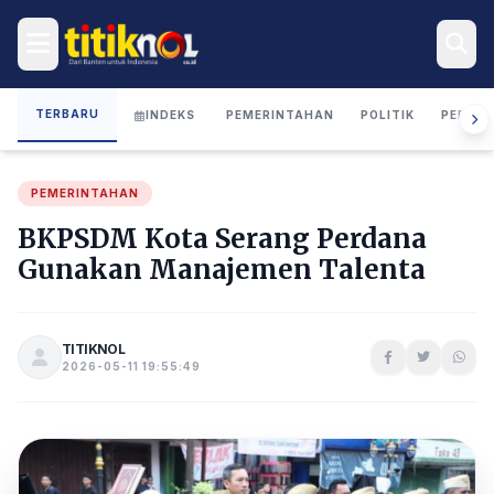
TERBARU
INDEKS
PEMERINTAHAN
POLITIK
PERIST
PEMERINTAHAN
BKPSDM Kota Serang Perdana
Gunakan Manajemen Talenta
TITIKNOL
2026-05-11 19:55:49