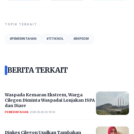
TOPIK TERKAIT
#
PEMERINTAHAN
#
TITIK NOL
#
BKPSDM
BERITA TERKAIT
Waspada Kemarau Ekstrem, Warga
Cilegon Diminta Waspadai Lonjakan ISPA
dan Diare
PEMERINTAHAN
•
2026-08-06 20:19:56
Dinkes Cilegon Usulkan Tambahan