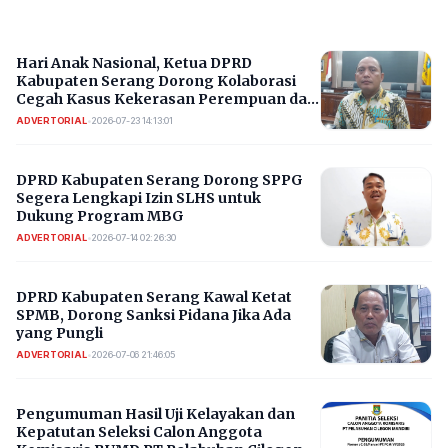
Hari Anak Nasional, Ketua DPRD
Kabupaten Serang Dorong Kolaborasi
Cegah Kasus Kekerasan Perempuan dan
Anak Berulang
ADVERTORIAL
•
2026-07-23 14:13:01
DPRD Kabupaten Serang Dorong SPPG
Segera Lengkapi Izin SLHS untuk
Dukung Program MBG
ADVERTORIAL
•
2026-07-14 02:26:30
DPRD Kabupaten Serang Kawal Ketat
SPMB, Dorong Sanksi Pidana Jika Ada
yang Pungli
ADVERTORIAL
•
2026-07-06 21:46:05
Pengumuman Hasil Uji Kelayakan dan
Kepatutan Seleksi Calon Anggota