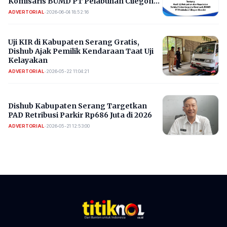
Komisaris BUMD PT Pelabuhan Cilegon
Mandiri
ADVERTORIAL
•
2026-06-04 18:52:16
Uji KIR di Kabupaten Serang Gratis,
Dishub Ajak Pemilik Kendaraan Taat Uji
Kelayakan
ADVERTORIAL
•
2026-05-22 11:04:21
Dishub Kabupaten Serang Targetkan
PAD Retribusi Parkir Rp686 Juta di 2026 ​
ADVERTORIAL
•
2026-05-21 12:53:00