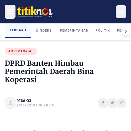
TERBARU
INDEKS
PEMERINTAHAN
POLITIK
PERIST
ADVERTORIAL
DPRD Banten Himbau
Pemerintah Daerah Bina
Koperasi
REDAKSI
2016-02-29 15:20:00