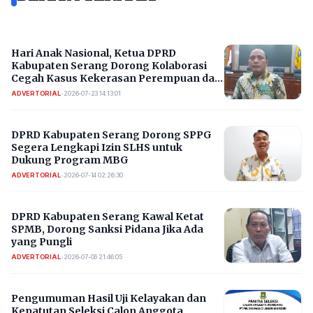
Hari Anak Nasional, Ketua DPRD
Kabupaten Serang Dorong Kolaborasi
Cegah Kasus Kekerasan Perempuan dan
Anak Berulang
ADVERTORIAL
•
2026-07-23 14:13:01
DPRD Kabupaten Serang Dorong SPPG
Segera Lengkapi Izin SLHS untuk
Dukung Program MBG
ADVERTORIAL
•
2026-07-14 02:26:30
DPRD Kabupaten Serang Kawal Ketat
SPMB, Dorong Sanksi Pidana Jika Ada
yang Pungli
ADVERTORIAL
•
2026-07-06 21:46:05
Pengumuman Hasil Uji Kelayakan dan
Kepatutan Seleksi Calon Anggota