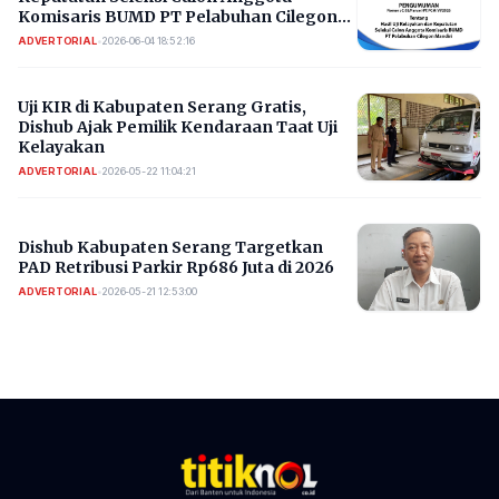
Komisaris BUMD PT Pelabuhan Cilegon
Mandiri
ADVERTORIAL
•
2026-06-04 18:52:16
Uji KIR di Kabupaten Serang Gratis,
Dishub Ajak Pemilik Kendaraan Taat Uji
Kelayakan
ADVERTORIAL
•
2026-05-22 11:04:21
Dishub Kabupaten Serang Targetkan
PAD Retribusi Parkir Rp686 Juta di 2026 ​
ADVERTORIAL
•
2026-05-21 12:53:00