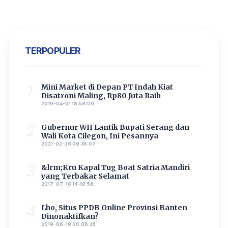
TERPOPULER
1
Mini Market di Depan PT Indah Kiat
Disatroni Maling, Rp80 Juta Raib
2019-04-01 18:58:09
2
Gubernur WH Lantik Bupati Serang dan
Wali Kota Cilegon, Ini Pesannya
2021-02-26 09:45:07
3
&lrm;Kru Kapal Tug Boat Satria Mandiri
yang Terbakar Selamat
2017-07-10 14:40:56
4
Lho, Situs PPDB Online Provinsi Banten
Dinonaktifkan?
2019-06-18 00:06:45