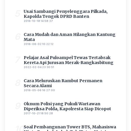
5
Usai Sambangi Penyelenggara Pilkada,
Kapolda Tengok DPRD Banten
2016-10-18 14:58:37
6
Cara Mudah dan Aman Hilangkan Kantung
Mata
2016-06-02 10:22:12
7
Pelajar Asal Puloampel Tewas Tertabrak
Kereta Api Jurusan Merak-Rangkasbitung
2022-02-04 23:30:51
8
Cara Meluruskan Rambut Permanen
Secara Alami
2016-05-06 16:27:00
9
Oknum Polisi yang Pukuli Wartawan
Diperiksa Polda, Kapolresta Siap Dicopot
2017-10-21 18:50:28
10
Soal Pembangunan Tower BTS, Mahasiswa