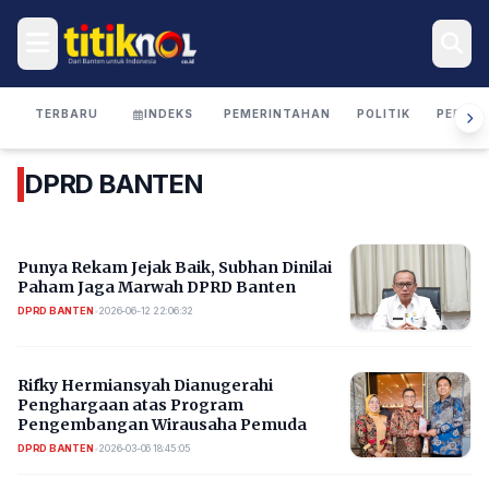
TERBARU
INDEKS
PEMERINTAHAN
POLITIK
PERIST
DPRD BANTEN
Punya Rekam Jejak Baik, Subhan Dinilai
Paham Jaga Marwah DPRD Banten
DPRD BANTEN
•
2026-06-12 22:06:32
Rifky Hermiansyah Dianugerahi
Penghargaan atas Program
Pengembangan Wirausaha Pemuda
DPRD BANTEN
•
2026-03-06 18:45:05