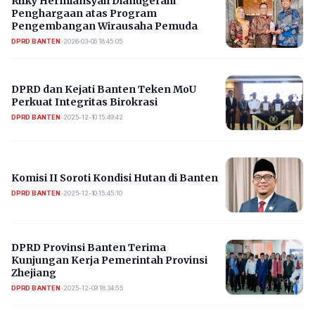
Rifky Hermiansyah Dianugerahi
Penghargaan atas Program
Pengembangan Wirausaha Pemuda
DPRD BANTEN
•
2026-03-06 18:45:05
DPRD dan Kejati Banten Teken MoU
Perkuat Integritas Birokrasi
DPRD BANTEN
•
2025-12-10 15:49:42
Komisi II Soroti Kondisi Hutan di Banten
DPRD BANTEN
•
2025-12-10 15:45:10
DPRD Provinsi Banten Terima
Kunjungan Kerja Pemerintah Provinsi
Zhejiang
DPRD BANTEN
•
2025-12-09 18:34:55