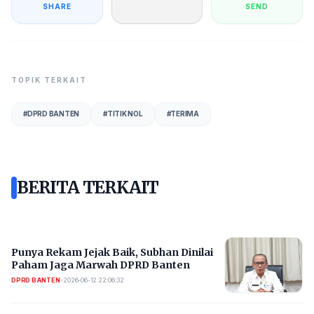
SHARE
SEND
TOPIK TERKAIT
#
DPRD BANTEN
#
TITIK NOL
#
TERIMA
BERITA TERKAIT
Punya Rekam Jejak Baik, Subhan Dinilai
Paham Jaga Marwah DPRD Banten
DPRD BANTEN
•
2026-06-12 22:06:32