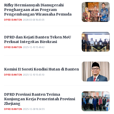
Rifky Hermiansyah Dianugerahi
Penghargaan atas Program
Pengembangan Wirausaha Pemuda
DPRD BANTEN
•
2026-03-06 18:45:05
DPRD dan Kejati Banten Teken MoU
Perkuat Integritas Birokrasi
DPRD BANTEN
•
2025-12-10 15:49:42
Komisi II Soroti Kondisi Hutan di Banten
DPRD BANTEN
•
2025-12-10 15:45:10
DPRD Provinsi Banten Terima
Kunjungan Kerja Pemerintah Provinsi
Zhejiang
DPRD BANTEN
•
2025-12-09 18:34:55