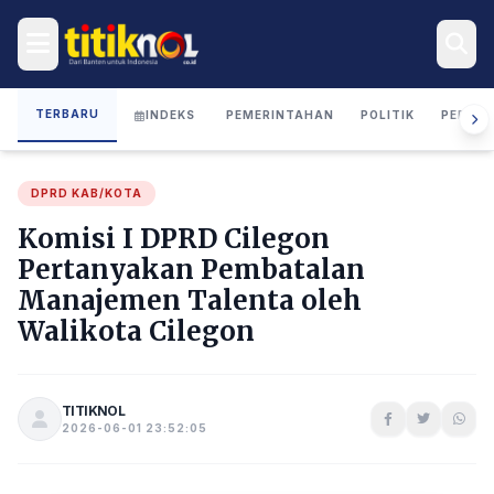
TERBARU
INDEKS
PEMERINTAHAN
POLITIK
PERIST
DPRD KAB/KOTA
Komisi I DPRD Cilegon
Pertanyakan Pembatalan
Manajemen Talenta oleh
Walikota Cilegon
TITIKNOL
2026-06-01 23:52:05