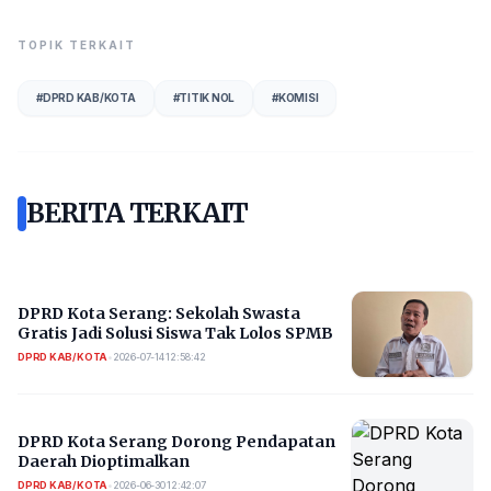
TOPIK TERKAIT
#
DPRD KAB/KOTA
#
TITIK NOL
#
KOMISI
BERITA TERKAIT
DPRD Kota Serang: Sekolah Swasta
Gratis Jadi Solusi Siswa Tak Lolos SPMB
DPRD KAB/KOTA
•
2026-07-14 12:58:42
DPRD Kota Serang Dorong Pendapatan
Daerah Dioptimalkan
DPRD KAB/KOTA
•
2026-06-30 12:42:07