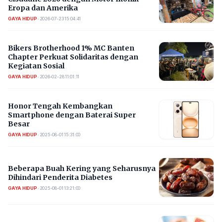
Eropa dan Amerika
GAYA HIDUP
•
2026-07-23 15:04:41
Bikers Brotherhood 1% MC Banten
Chapter Perkuat Solidaritas dengan
Kegiatan Sosial
GAYA HIDUP
•
2026-02-28 11:01:11
Honor Tengah Kembangkan
Smartphone dengan Baterai Super
Besar
GAYA HIDUP
•
2025-08-01 15:31:00
Beberapa Buah Kering yang Seharusnya
Dihindari Penderita Diabetes
GAYA HIDUP
•
2025-08-01 13:21:00