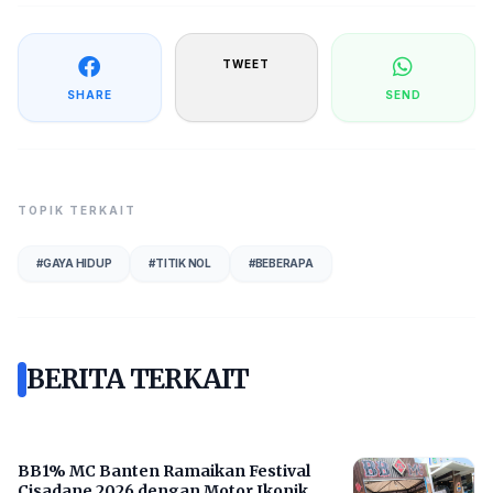
TWEET
SHARE
SEND
TOPIK TERKAIT
#
GAYA HIDUP
#
TITIK NOL
#
BEBERAPA
BERITA TERKAIT
BB1% MC Banten Ramaikan Festival
Cisadane 2026 dengan Motor Ikonik