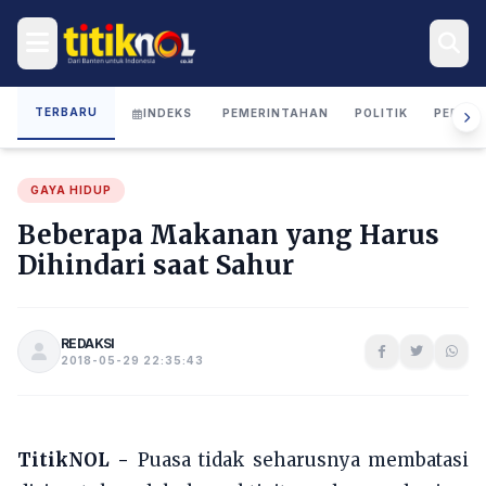
TERBARU
INDEKS
PEMERINTAHAN
POLITIK
PERIST
GAYA HIDUP
Beberapa Makanan yang Harus
Dihindari saat Sahur
REDAKSI
2018-05-29 22:35:43
TitikNOL -
Puasa tidak seharusnya membatasi