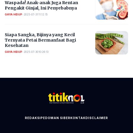
Waspada! Anak-anak Juga Rentan
Pengakit Ginjal, Ini Penyebabnya
GAYA HIDUP
•
2025-07-31 11:12:15
Siapa Sangka, Bijinya yang Kecil
Ternyata Petai Bermanfaat Bagi
Kesehatan
GAYA HIDUP
•
2025-07-30 10:26:13
REDAKSI
PEDOMAN SIBER
KONTAK
DISCLAIMER