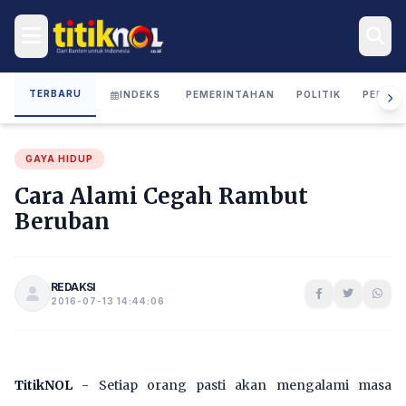
TERBARU
INDEKS
PEMERINTAHAN
POLITIK
PERIST
GAYA HIDUP
Cara Alami Cegah Rambut
Beruban
REDAKSI
2016-07-13 14:44:06
TitikNOL
- Setiap orang pasti akan mengalami masa