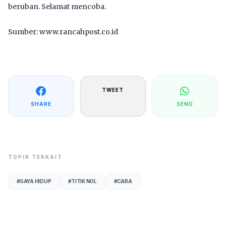
beruban. Selamat mencoba.
Sumber: www.rancahpost.co.id
TWEET
SHARE
SEND
TOPIK TERKAIT
#
GAYA HIDUP
#
TITIK NOL
#
CARA