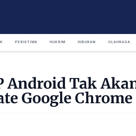
IK
PERISTIWA
HUKRIM
HIBURAN
OLAHRAGA
P Android Tak Akan
ate Google Chrome