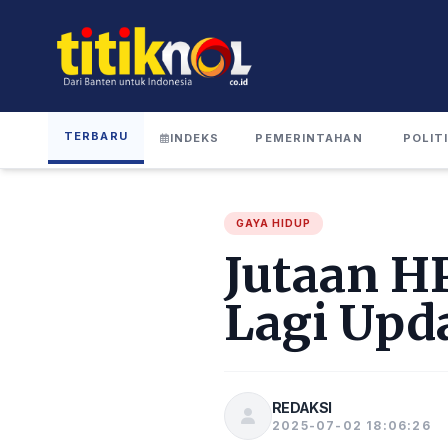
TERBARU
INDEKS
PEMERINTAHAN
POLIT
GAYA HIDUP
Jutaan H
Lagi Upd
REDAKSI
2025-07-02 18:06:26