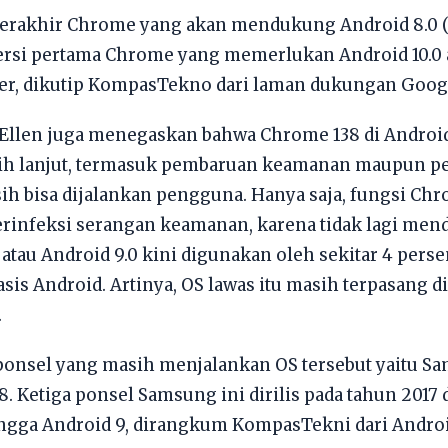
 terakhir Chrome yang akan mendukung Android 8.0 (
versi pertama Chrome yang memerlukan Android 10.0 at
er, dikutip KompasTekno dari laman dukungan Goog
Ellen juga menegaskan bahwa Chrome 138 di Android 8
ih lanjut, termasuk pembaruan keamanan maupun pe
sih bisa dijalankan pengguna. Hanya saja, fungsi C
erinfeksi serangan keamanan, karena tidak lagi mend
atau Android 9.0 kini digunakan oleh sekitar 4 persen 
s Android. Artinya, OS lawas itu masih terpasang di 
.
ponsel yang masih menjalankan OS tersebut yaitu Sa
 8. Ketiga ponsel Samsung ini dirilis pada tahun 201
ngga Android 9, dirangkum KompasTekni dari Android