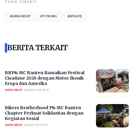
TOPIK TERKAIT
#
GAYA HIDUP
#
TITIK NOL
#
UPDATE
BERITA TERKAIT
BB1% MC Banten Ramaikan Festival
Cisadane 2026 dengan Motor Ikonik
Eropa dan Amerika
GAYA HIDUP
•
2026-07-23 15:04:41
Bikers Brotherhood 1% MC Banten
Chapter Perkuat Solidaritas dengan
Kegiatan Sosial
GAYA HIDUP
•
2026-02-28 11:01:11