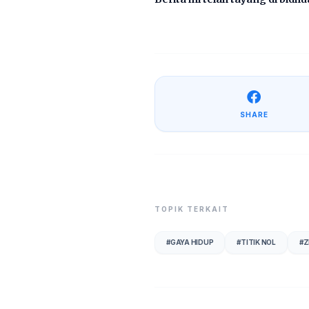
SHARE
TOPIK TERKAIT
#
GAYA HIDUP
#
TITIK NOL
#
Z