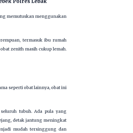
ebek Polres Lebak
k orang memutuskan menggunakan
perempuan, termasuk ibu rumah
bat zenith masih cukup lemah.
a seperti obat lainnya, obat ini
 seluruh tubuh. Ada pula yang
ejang, detak jantung meningkat
 menjadi mudah tersinggung dan