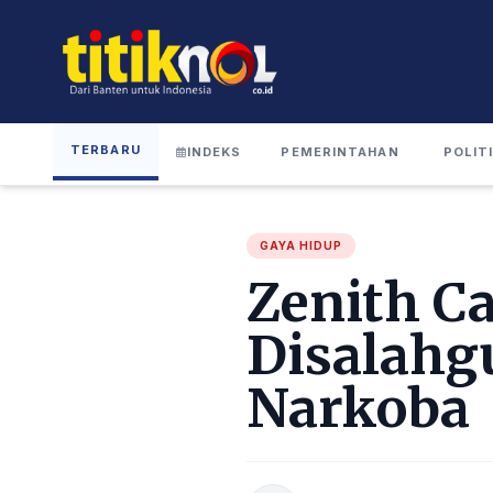
TERBARU
INDEKS
PEMERINTAHAN
POLIT
GAYA HIDUP
Zenith C
Disalahg
Narkoba