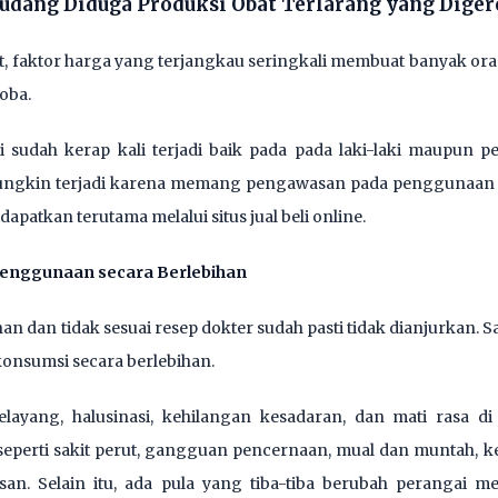
Gudang Diduga Produksi Obat Terlarang yang Diger
but, faktor harga yang terjangkau seringkali membuat banya
oba.
 sudah kerap kali terjadi baik pada pada laki-laki maupun 
ungkin terjadi karena memang pengawasan pada penggunaan o
idapatkan terutama melalui situs jual beli online.
Penggunaan secara Berlebihan
 dan tidak sesuai resep dokter sudah pasti tidak dianjurkan. Sam
konsumsi secara berlebihan.
layang, halusinasi, kehilangan kesadaran, dan mati rasa di
seperti sakit perut, gangguan pencernaan, mual dan muntah, k
gsan. Selain itu, ada pula yang tiba-tiba berubah perangai