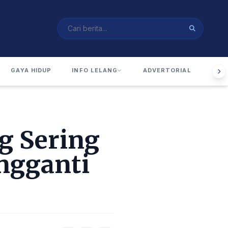
GAYA HIDUP
INFO LELANG
ADVERTORIAL
RUA
g Sering
ngganti