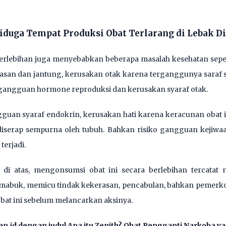
iduga Tempat Produksi Obat Terlarang di Lebak Di
erlebihan juga menyebabkan beberapa masalah kesehatan sep
asan dan jantung, kerusakan otak karena terganggunya saraf s
n gangguan hormone reproduksi dan kerusakan syaraf otak.
uan syaraf endokrin, kerusakan hati karena keracunan obat in
serap sempurna oleh tubuh. Bahkan risiko gangguan kejiwaan
terjadi.
di atas, mengonsumsi obat ini secara berlebihan tercatat m
abuk, memicu tindak kekerasan, pencabulan, bahkan pemerkos
at ini sebelum melancarkan aksinya.
uan.id dengan judul
Apa itu Zenith? Obat Pengganti Narkoba y