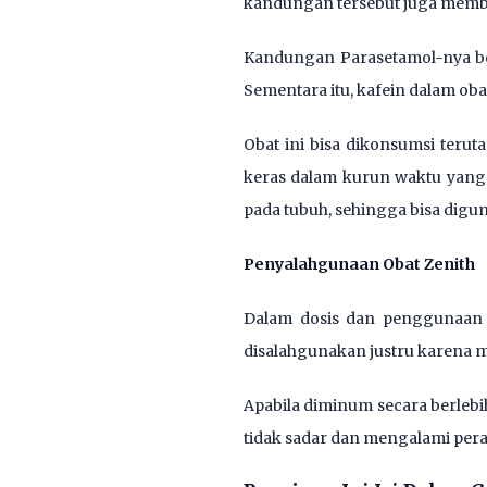
kandungan tersebut juga memba
Kandungan Parasetamol-nya ber
Sementara itu, kafein dalam oba
Obat ini bisa dikonsumsi terut
keras dalam kurun waktu yang la
pada tubuh, sehingga bisa dig
Penyalahgunaan Obat Zenith
Dalam dosis dan penggunaan ya
disalahgunakan justru karena m
Apabila diminum secara berlebi
tidak sadar dan mengalami pera