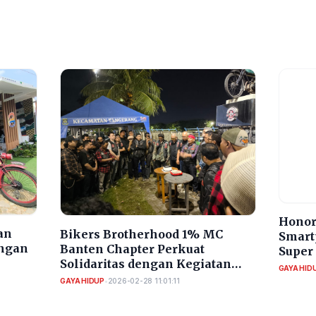
Honor
an
Bikers Brotherhood 1% MC
Smart
engan
Banten Chapter Perkuat
Super
Solidaritas dengan Kegiatan
GAYA HID
Sosial
GAYA HIDUP
•
2026-02-28 11:01:11