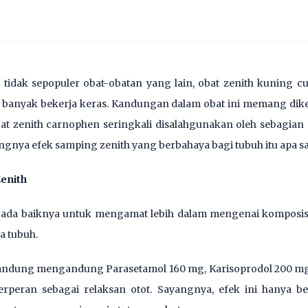
idak sepopuler obat-obatan yang lain, obat zenith kuning cu
u banyak bekerja keras. Kandungan dalam obat ini memang dik
at zenith carnophen seringkali disalahgunakan oleh sebagia
nya efek samping zenith yang berbahaya bagi tubuh itu apa saj
enith
th, ada baiknya untuk mengamat lebih dalam mengenai komposis
a tubuh.
engandung mengandung Parasetamol 160 mg, Karisoprodol 200 m
erperan sebagai relaksan otot. Sayangnya, efek ini hanya ber