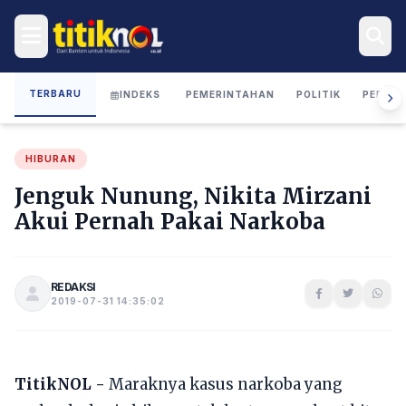
TERBARU
INDEKS
PEMERINTAHAN
POLITIK
PERIST
HIBURAN
Jenguk Nunung, Nikita Mirzani
Akui Pernah Pakai Narkoba
REDAKSI
2019-07-31 14:35:02
TitikNOL -
Maraknya kasus narkoba yang