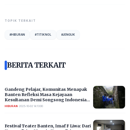
TOPIK TERKAIT
#
HIBURAN
#
TITIK NOL
#
JENGUK
BERITA TERKAIT
Gandeng Pelajar, Komunitas Menapak
Banten Refleksi Masa Kejayaan
Kesultanan Demi Songsong Indonesia
Emas
HIBURAN
•
2025-10-02 14:13:00
Festival Teater Banten, Imaf F Liwa: Dari