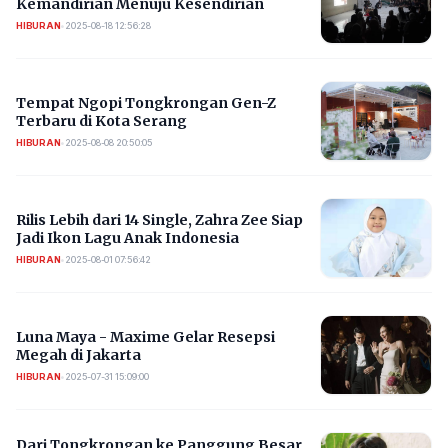
Kemandirian Menuju Kesendirian
HIBURAN
•
2025-08-18 12:56:28
Tempat Ngopi Tongkrongan Gen-Z
Terbaru di Kota Serang
HIBURAN
•
2025-08-08 20:50:05
Rilis Lebih dari 14 Single, Zahra Zee Siap
Jadi Ikon Lagu Anak Indonesia
HIBURAN
•
2025-08-01 07:56:42
Luna Maya - Maxime Gelar Resepsi
Megah di Jakarta
HIBURAN
•
2025-07-31 15:09:00
Dari Tongkrongan ke Panggung Besar,