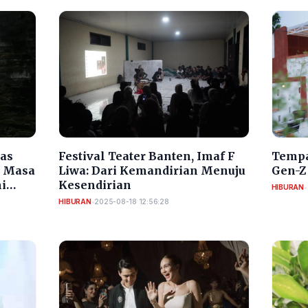
tas
Tempa
Festival Teater Banten, Imaf F
i Masa
Gen-Z
Liwa: Dari Kemandirian Menuju
i
Kesendirian
HIBURAN
•
s
HIBURAN
•
2025-08-18 12:56:28