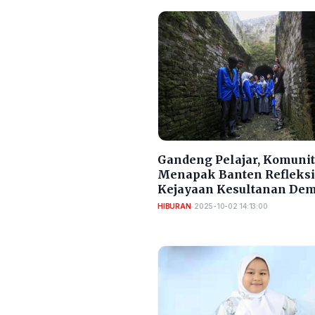
Gandeng Pelajar, Komuni
Menapak Banten Refleks
Kejayaan Kesultanan Dem
Songsong Indonesia Ema
HIBURAN
•
2025-10-02 14:13:00