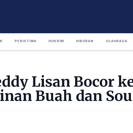
IK
PERISTIWA
HUKRIM
HIBURAN
OLAHRAGA
ddy Lisan Bocor ke
inan Buah dan So