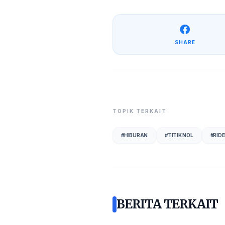
SHARE
TOPIK TERKAIT
#
HIBURAN
#
TITIK NOL
#
RID
BERITA TERKAIT