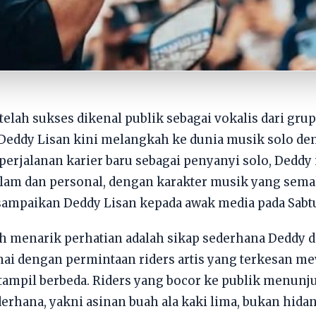
elah sukses dikenal publik sebagai vokalis dari grup
Deddy Lisan kini melangkah ke dunia musik solo d
perjalanan karier baru sebagai penyanyi solo, Dedd
alam dan personal, dengan karakter musik yang sema
disampaikan Deddy Lisan kepada awak media pada Sabtu
ah menarik perhatian adalah sikap sederhana Deddy 
nai dengan permintaan riders artis yang terkesan m
u tampil berbeda. Riders yang bocor ke publik menun
erhana, yakni asinan buah ala kaki lima, bukan hida