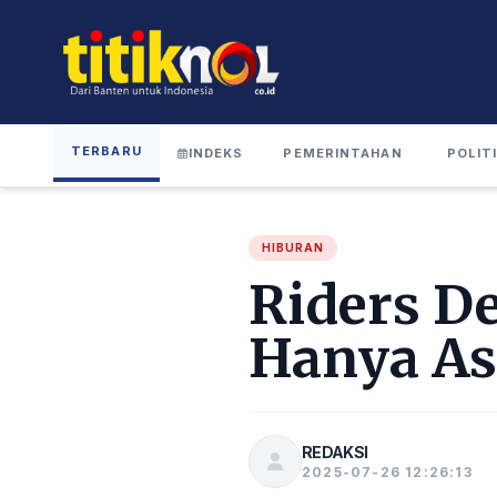
TERBARU
INDEKS
PEMERINTAHAN
POLIT
HIBURAN
Riders De
Hanya As
REDAKSI
2025-07-26 12:26:13