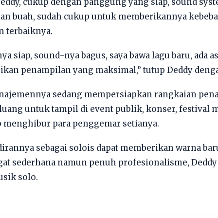
Deddy, cukup dengan panggung yang siap, sound syst
nan buah, sudah cukup untuk memberikannya kebeb
 terbaiknya.
a siap, sound-nya bagus, saya bawa lagu baru, ada as
ikan penampilan yang maksimal,” tutup Deddy deng
manajemennya sedang mempersiapkan rangkaian penam
uang untuk tampil di event publik, konser, festival
ap menghibur para penggemar setianya.
irannya sebagai solois dapat memberikan warna bar
gat sederhana namun penuh profesionalisme, Deddy
usik solo.