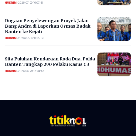
HUKRIM
•
2026-07-09 16:07:41
Dugaan Penyelewengan Proyek Jalan
Bang Andra di Laporkan Ormas Badak
Banten ke Kejati
HUKRIM
•
2026-07-06 18:35:39
Sita Puluhan Kendaraan Roda Dua, Polda
Banten Tangkap 290 Pelaku Kasus C3
HUKRIM
•
2026-06-29 15:04:57