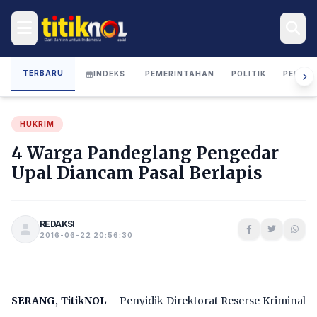
TERBARU
INDEKS
PEMERINTAHAN
POLITIK
PERIST
HUKRIM
4 Warga Pandeglang Pengedar
Upal Diancam Pasal Berlapis
REDAKSI
2016-06-22 20:56:30
SERANG, TitikNOL
– Penyidik Direktorat Reserse Kriminal