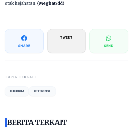
otak kejahatan.
(Meghat/dd)
TWEET
SHARE
SEND
TOPIK TERKAIT
#
HUKRIM
#
TITIK NOL
BERITA TERKAIT