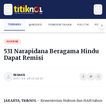
TERBARU
INDEKS
PEMERINTAHAN
POLITIK
PERIST
HUKRIM
531 Narapidana Beragama Hindu
Dapat Remisi
REDAKSI
2017-03-28 13:48:01
JAKARTA, TitikNOL
– Kementerian Hukum dan HAM tahun