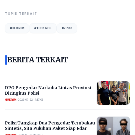
TOPIK TERKAIT
#
HUKRIM
#
TITIK NOL
#
7.733
BERITA TERKAIT
DPO Pengedar Narkoba Lintas Provinsi
Diringkus Polisi
HUKRIM
•
2026-07-22 14:17:03
Polisi Tangkap Dua Pengedar Tembakau
Sintetis, Sita Puluhan Paket Siap Edar
HUKRIM
•
2026-07-13 11:25:17