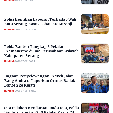
Polisi Hentikan Laporan Terhadap Wali
Kota Serang Kasus Lahan SD Kuranji
HUKRIM
•
2026-07-09 16:13:30
Polda Banten Tangkap 8 Pelaku
Premanisme di Dua Perusahaan Wilayah
Kabupaten Serang
HUKRIM
•
2026-07-09 16:07:41
Dugaan Penyelewengan Proyek Jalan
Bang Andra di Laporkan Ormas Badak
Banten ke Kejati
HUKRIM
•
2026-07-06 18:35:39
Sita Puluhan Kendaraan Roda Dua, Polda
Banten Tangkap 290 Pelaku Kasus C3