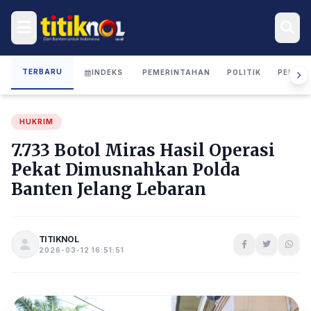
TERBARU
INDEKS
PEMERINTAHAN
POLITIK
PERIST
HUKRIM
7.733 Botol Miras Hasil Operasi
Pekat Dimusnahkan Polda
Banten Jelang Lebaran
TITIKNOL
2026-03-12 16:51:51