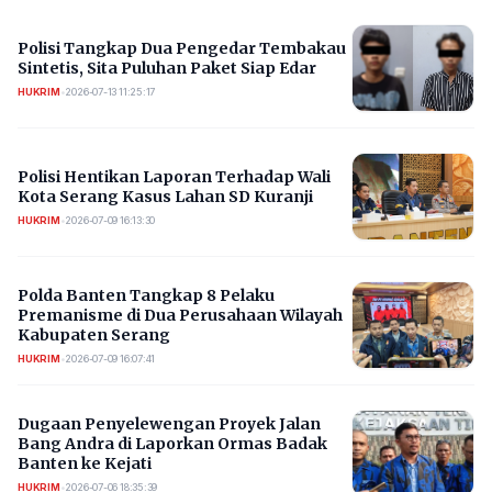
Polisi Tangkap Dua Pengedar Tembakau
Sintetis, Sita Puluhan Paket Siap Edar
HUKRIM
•
2026-07-13 11:25:17
Polisi Hentikan Laporan Terhadap Wali
Kota Serang Kasus Lahan SD Kuranji
HUKRIM
•
2026-07-09 16:13:30
Polda Banten Tangkap 8 Pelaku
Premanisme di Dua Perusahaan Wilayah
Kabupaten Serang
HUKRIM
•
2026-07-09 16:07:41
Dugaan Penyelewengan Proyek Jalan
Bang Andra di Laporkan Ormas Badak
Banten ke Kejati
HUKRIM
•
2026-07-06 18:35:39