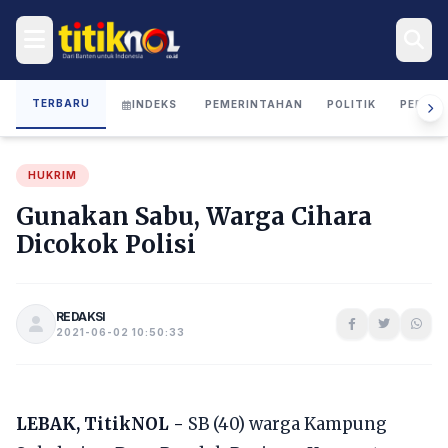
TERBARU
INDEKS
PEMERINTAHAN
POLITIK
PERIST
HUKRIM
Gunakan Sabu, Warga Cihara
Dicokok Polisi
REDAKSI
2021-06-02 10:50:33
LEBAK, TitikNOL -
SB (40) warga Kampung