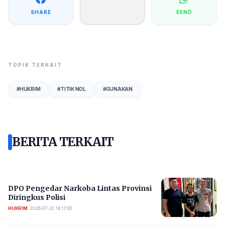
SHARE
SEND
TOPIK TERKAIT
#
HUKRIM
#
TITIK NOL
#
GUNAKAN
BERITA TERKAIT
DPO Pengedar Narkoba Lintas Provinsi
Diringkus Polisi
HUKRIM
•
2026-07-22 14:17:03