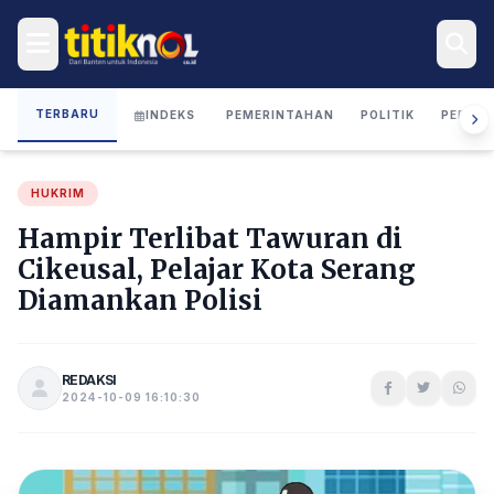
TERBARU
INDEKS
PEMERINTAHAN
POLITIK
PERIST
HUKRIM
Hampir Terlibat Tawuran di
Cikeusal, Pelajar Kota Serang
Diamankan Polisi
REDAKSI
2024-10-09 16:10:30