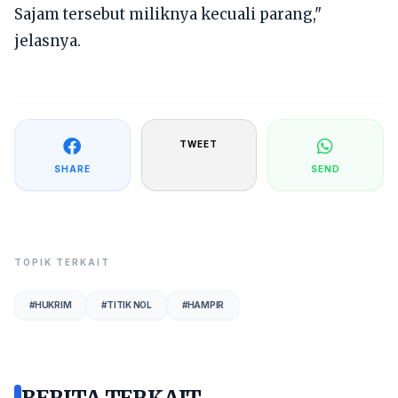
Sajam tersebut miliknya kecuali parang,"
jelasnya.
TWEET
SHARE
SEND
TOPIK TERKAIT
#
HUKRIM
#
TITIK NOL
#
HAMPIR