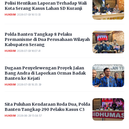
Polisi Hentikan Laporan Terhadap Wali
Kota Serang Kasus Lahan SD Kuranji
HUKRIM
•
2026-07-09 16:13:30
Polda Banten Tangkap 8 Pelaku
Premanisme di Dua Perusahaan Wilayah
Kabupaten Serang
HUKRIM
•
2026-07-09 16:07:41
Dugaan Penyelewengan Proyek Jalan
Bang Andra di Laporkan Ormas Badak
Banten ke Kejati
HUKRIM
•
2026-07-06 18:35:39
Sita Puluhan Kendaraan Roda Dua, Polda
Banten Tangkap 290 Pelaku Kasus C3
HUKRIM
•
2026-06-29 15:04:57