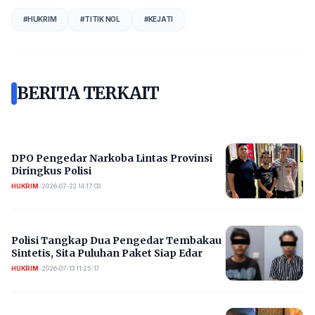
#
HUKRIM
#
TITIK NOL
#
KEJATI
BERITA TERKAIT
DPO Pengedar Narkoba Lintas Provinsi
Diringkus Polisi
HUKRIM
•
2026-07-22 14:17:03
Polisi Tangkap Dua Pengedar Tembakau
Sintetis, Sita Puluhan Paket Siap Edar
HUKRIM
•
2026-07-13 11:25:17