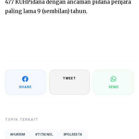
477 KUHPidana dengan ancaman pidana penjara
paling lama 9 (sembilan) tahun.
TWEET
SHARE
SEND
TOPIK TERKAIT
#
HUKRIM
#
TITIK NOL
#
POLRESTA