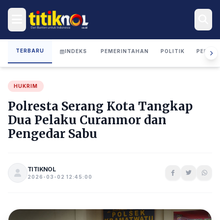
TERBARU
INDEKS
PEMERINTAHAN
POLITIK
PERIST
HUKRIM
Polresta Serang Kota Tangkap
Dua Pelaku Curanmor dan
Pengedar Sabu
TITIKNOL
2026-03-02 12:45:00