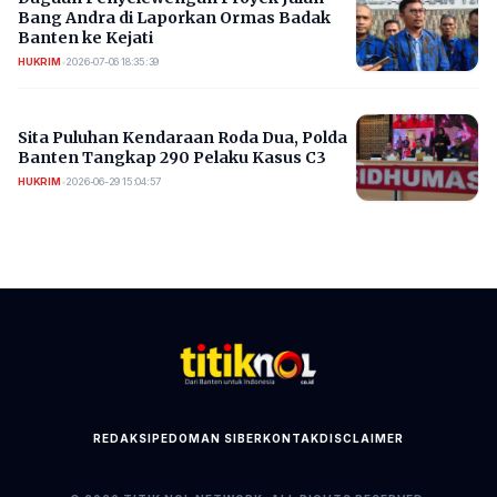
Bang Andra di Laporkan Ormas Badak
Banten ke Kejati
HUKRIM
•
2026-07-06 18:35:39
Sita Puluhan Kendaraan Roda Dua, Polda
Banten Tangkap 290 Pelaku Kasus C3
HUKRIM
•
2026-06-29 15:04:57
REDAKSI
PEDOMAN SIBER
KONTAK
DISCLAIMER