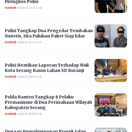
Diringkus Polisi
HUKRIM
•
2026-07-22 14:17:03
Polisi Tangkap Dua Pengedar Tembakau
Sintetis, Sita Puluhan Paket Siap Edar
HUKRIM
•
2026-07-13 11:25:17
Polisi Hentikan Laporan Terhadap Wali
Kota Serang Kasus Lahan SD Kuranji
HUKRIM
•
2026-07-09 16:13:30
Polda Banten Tangkap 8 Pelaku
Premanisme di Dua Perusahaan Wilayah
Kabupaten Serang
HUKRIM
•
2026-07-09 16:07:41
Dugaan Penyelewengan Proyek Jalan