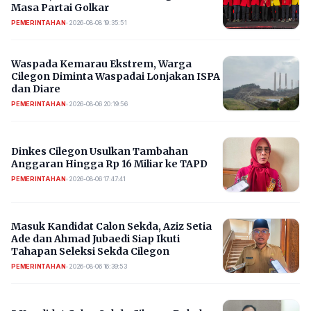
Masa Partai Golkar
PEMERINTAHAN
•
2026-08-08 19:35:51
Waspada Kemarau Ekstrem, Warga
Cilegon Diminta Waspadai Lonjakan ISPA
dan Diare
PEMERINTAHAN
•
2026-08-06 20:19:56
Dinkes Cilegon Usulkan Tambahan
Anggaran Hingga Rp 16 Miliar ke TAPD
PEMERINTAHAN
•
2026-08-06 17:47:41
Masuk Kandidat Calon Sekda, Aziz Setia
Ade dan Ahmad Jubaedi Siap Ikuti
Tahapan Seleksi Sekda Cilegon
PEMERINTAHAN
•
2026-08-06 16:39:53