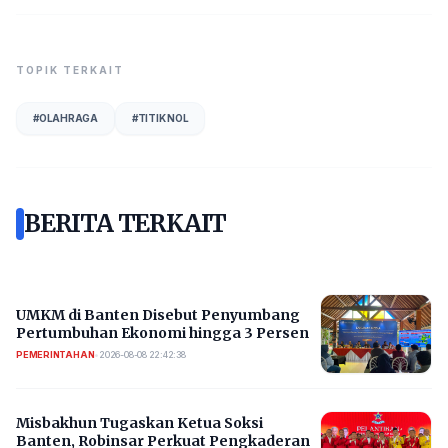
TOPIK TERKAIT
#
OLAHRAGA
#
TITIK NOL
BERITA TERKAIT
UMKM di Banten Disebut Penyumbang
Pertumbuhan Ekonomi hingga 3 Persen
PEMERINTAHAN
•
2026-08-08 22:42:38
Misbakhun Tugaskan Ketua Soksi
Banten, Robinsar Perkuat Pengkaderan