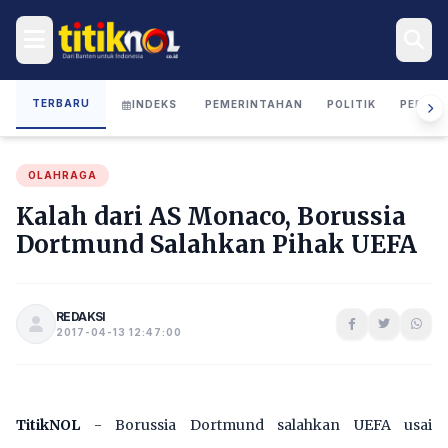
TERBARU
INDEKS
PEMERINTAHAN
POLITIK
PERIST
OLAHRAGA
Kalah dari AS Monaco, Borussia
Dortmund Salahkan Pihak UEFA
REDAKSI
2017-04-13 12:47:00
TitikNOL
- Borussia Dortmund salahkan UEFA usai