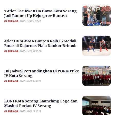
7 Atlet Tae Kwon Do Bawa Kota Serang
Jadi Runner Up Kejurprov Banten
OLAHRAGA
•
2025-11-30 14:07:47
Atlet IBCA MMA Banten Raih 13 Medali
Emas di Kejurnas Piala Dankor Brimob
OLAHRAGA
•
2025-11-24 10:58:58
Ini Jadwal Pertandingkan Di PORKOT ke
IV Kota Serang
OLAHRAGA
•
2025-10-09 18:31:24
KONI Kota Serang Launching Logo dan
Maskot Porkot IV Serang
OLAHRAGA
•
2025-10-09 15:10:19