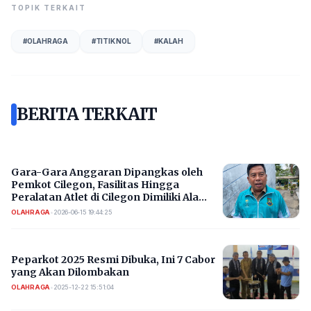
TOPIK TERKAIT
#
OLAHRAGA
#
TITIK NOL
#
KALAH
BERITA TERKAIT
Gara-Gara Anggaran Dipangkas oleh
Pemkot Cilegon, Fasilitas Hingga
Peralatan Atlet di Cilegon Dimiliki Ala
Kadarnya
OLAHRAGA
•
2026-06-15 19:44:25
Peparkot 2025 Resmi Dibuka, Ini 7 Cabor
yang Akan Dilombakan
OLAHRAGA
•
2025-12-22 15:51:04