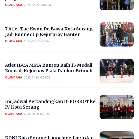
OLAHRAGA
•
2025-12-22 15:51:04
7 Atlet Tae Kwon Do Bawa Kota Serang
Jadi Runner Up Kejurprov Banten
OLAHRAGA
•
2025-11-30 14:07:47
Atlet IBCA MMA Banten Raih 13 Medali
Emas di Kejurnas Piala Dankor Brimob
OLAHRAGA
•
2025-11-24 10:58:58
Ini Jadwal Pertandingkan Di PORKOT ke
IV Kota Serang
OLAHRAGA
•
2025-10-09 18:31:24
KONI Kota Serang Launching Logo dan