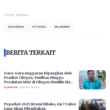
TOPIK TERKAIT
#
OLAHRAGA
#
TITIK NOL
#
KLASEMEN
BERITA TERKAIT
Gara-Gara Anggaran Dipangkas oleh
Pemkot Cilegon, Fasilitas Hingga
Peralatan Atlet di Cilegon Dimiliki Ala
Kadarnya
OLAHRAGA
•
2026-06-15 19:44:25
Peparkot 2025 Resmi Dibuka, Ini 7 Cabor
yang Akan Dilombakan