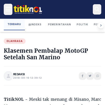
TERBARU
INDEKS
PEMERINTAHAN
POLITIK
PERIST
OLAHRAGA
Klasemen Pembalap MotoGP
Setelah San Marino
REDAKSI
2018-09-10 12:39:12
TitikNOL -
Meski tak menang di Misano, Marc