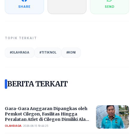
SHARE
SEND
TOPIK TERKAIT
#
OLAHRAGA
#
TITIK NOL
#
KONI
BERITA TERKAIT
Gara-Gara Anggaran Dipangkas oleh
Pemkot Cilegon, Fasilitas Hingga
Peralatan Atlet di Cilegon Dimiliki Ala
Kadarnya
OLAHRAGA
•
2026-06-15 19:44:25