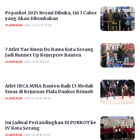
Peparkot 2025 Resmi Dibuka, Ini 7 Cabor
yang Akan Dilombakan
OLAHRAGA
•
2025-12-22 15:51:04
7 Atlet Tae Kwon Do Bawa Kota Serang
Jadi Runner Up Kejurprov Banten
OLAHRAGA
•
2025-11-30 14:07:47
Atlet IBCA MMA Banten Raih 13 Medali
Emas di Kejurnas Piala Dankor Brimob
OLAHRAGA
•
2025-11-24 10:58:58
Ini Jadwal Pertandingkan Di PORKOT ke
IV Kota Serang
OLAHRAGA
•
2025-10-09 18:31:24