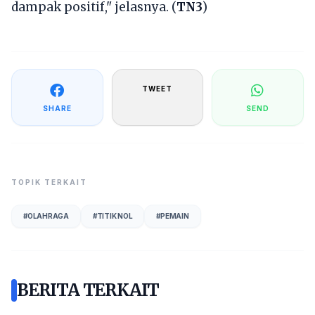
dampak positif," jelasnya. (
TN3
)
TWEET
SHARE
SEND
TOPIK TERKAIT
#
OLAHRAGA
#
TITIK NOL
#
PEMAIN
BERITA TERKAIT