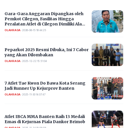
Gara-Gara Anggaran Dipangkas oleh
Pemkot Cilegon, Fasilitas Hingga
Peralatan Atlet di Cilegon Dimiliki Ala
Kadarnya
OLAHRAGA
•
2026-06-15 19:44:25
Peparkot 2025 Resmi Dibuka, Ini 7 Cabor
yang Akan Dilombakan
OLAHRAGA
•
2025-12-22 15:51:04
7 Atlet Tae Kwon Do Bawa Kota Serang
Jadi Runner Up Kejurprov Banten
OLAHRAGA
•
2025-11-30 14:07:47
Atlet IBCA MMA Banten Raih 13 Medali
Emas di Kejurnas Piala Dankor Brimob
OLAHRAGA
•
2025-11-24 10:58:58