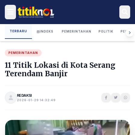
TERBARU
INDEKS
PEMERINTAHAN
POLITIK
PERIST
PEMERINTAHAN
11 Titik Lokasi di Kota Serang
Terendam Banjir
REDAKSI
2026-01-29 14:32:49