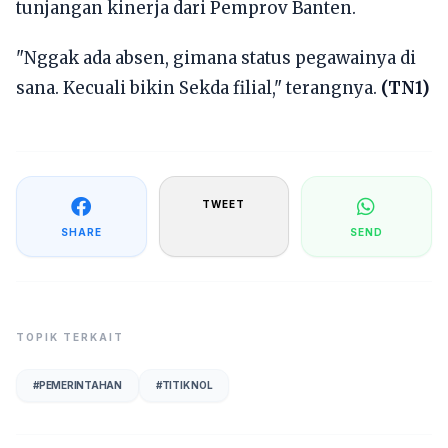
tunjangan kinerja dari Pemprov Banten.
"Nggak ada absen, gimana status pegawainya di
sana. Kecuali bikin Sekda filial," terangnya.
(TN1)
TWEET
SHARE
SEND
TOPIK TERKAIT
#
PEMERINTAHAN
#
TITIK NOL