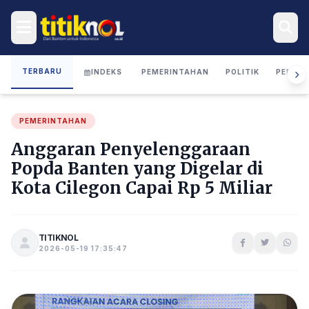
TERBARU
INDEKS
PEMERINTAHAN
POLITIK
PERIST
PEMERINTAHAN
Anggaran Penyelenggaraan
Popda Banten yang Digelar di
Kota Cilegon Capai Rp 5 Miliar
TITIKNOL
2026-05-19 17:35:47