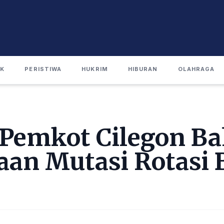
IK
PERISTIWA
HUKRIM
HIBURAN
OLAHRAGA
, Pemkot Cilegon B
aan Mutasi Rotasi 