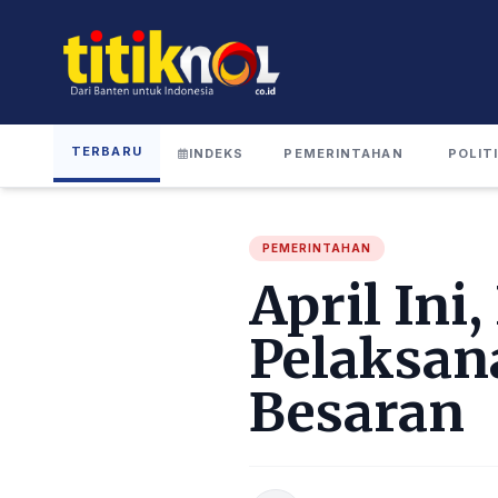
TERBARU
INDEKS
PEMERINTAHAN
POLIT
PEMERINTAHAN
April Ini
Pelaksan
Besaran