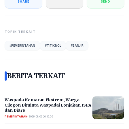
SHARE
SEND
TOPIK TERKAIT
#
PEMERINTAHAN
#
TITIK NOL
#
BANJIR
BERITA TERKAIT
Waspada Kemarau Ekstrem, Warga
Cilegon Diminta Waspadai Lonjakan ISPA
dan Diare
PEMERINTAHAN
•
2026-08-06 20:19:56