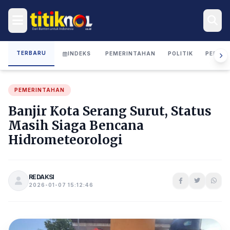
TERBARU
INDEKS
PEMERINTAHAN
POLITIK
PERIST
PEMERINTAHAN
Banjir Kota Serang Surut, Status
Masih Siaga Bencana
Hidrometeorologi
REDAKSI
2026-01-07 15:12:46