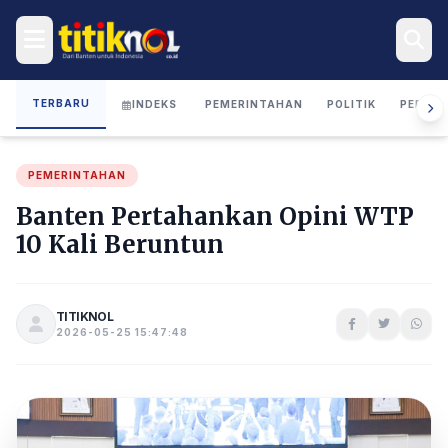
TERBARU
INDEKS
PEMERINTAHAN
POLITIK
PERIST
PEMERINTAHAN
Banten Pertahankan Opini WTP
10 Kali Beruntun
TITIKNOL
2026-05-25 15:47:48