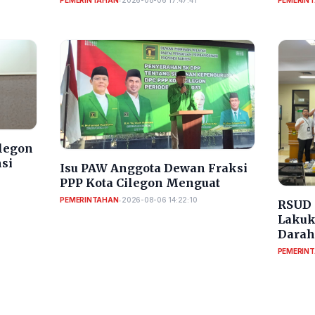
PEMERINTAHAN
•
2026-08-06 17:47:41
PEMERIN
ilegon
nsi
Isu PAW Anggota Dewan Fraksi
PPP Kota Cilegon Menguat
PEMERINTAHAN
•
2026-08-06 14:22:10
RSUD 
Lakuk
Darah
PEMERIN