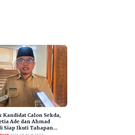
 Kandidat Calon Sekda,
Setia Ade dan Ahmad
i Siap Ikuti Tahapan
si Sekda Cilegon