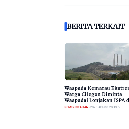
BERITA TERKAIT
Waspada Kemarau Ekstre
Warga Cilegon Diminta
Waspadai Lonjakan ISPA 
Diare
PEMERINTAHAN
•
2026-08-06 20:19:56