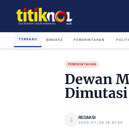
TERBARU
INDEKS
PEMERINTAHAN
POLIT
PEMERINTAHAN
Dewan Mi
Dimutasi
REDAKSI
2025-07-26 14:41:30