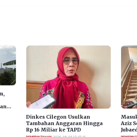
m,
dan
Dinkes Cilegon Usulkan
Masuk
Tambahan Anggaran Hingga
Aziz 
Rp 16 Miliar ke TAPD
Jubaed
Selek