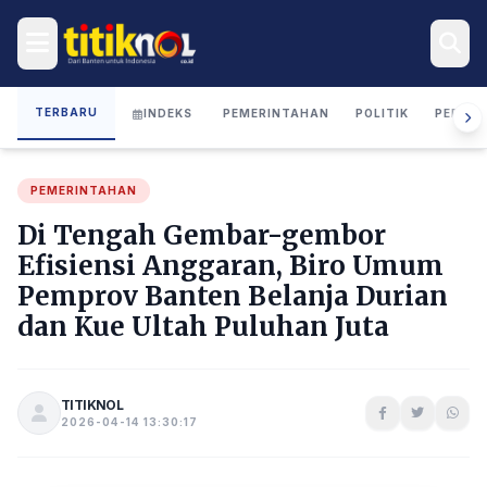
TERBARU
INDEKS
PEMERINTAHAN
POLITIK
PERIST
PEMERINTAHAN
Di Tengah Gembar-gembor
Efisiensi Anggaran, Biro Umum
Pemprov Banten Belanja Durian
dan Kue Ultah Puluhan Juta
TITIKNOL
2026-04-14 13:30:17