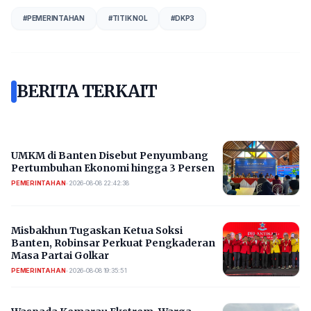
#
PEMERINTAHAN
#
TITIK NOL
#
DKP3
BERITA TERKAIT
UMKM di Banten Disebut Penyumbang
Pertumbuhan Ekonomi hingga 3 Persen
PEMERINTAHAN
•
2026-08-08 22:42:38
Misbakhun Tugaskan Ketua Soksi
Banten, Robinsar Perkuat Pengkaderan
Masa Partai Golkar
PEMERINTAHAN
•
2026-08-08 19:35:51