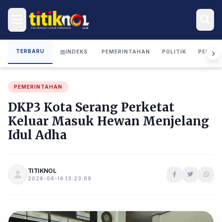
TERBARU
INDEKS
PEMERINTAHAN
POLITIK
PERIST
PEMERINTAHAN
DKP3 Kota Serang Perketat
Keluar Masuk Hewan Menjelang
Idul Adha
TITIKNOL
2026-04-14 13:23:09