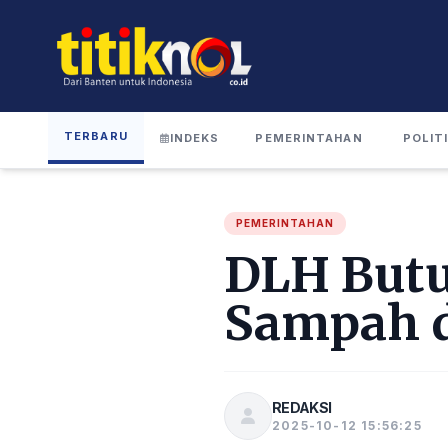
TERBARU
INDEKS
PEMERINTAHAN
POLIT
PEMERINTAHAN
DLH Butu
Sampah d
REDAKSI
2025-10-12 15:56:25