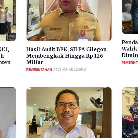
Penda
Walik
UI,
Hasil Audit BPK, SILPA Cilegon
Dimin
uh
Membengkak Hingga Rp 126
nten
Miliar
PEMERIN
PEMERINTAHAN
•
2026-08-05 22:09:21