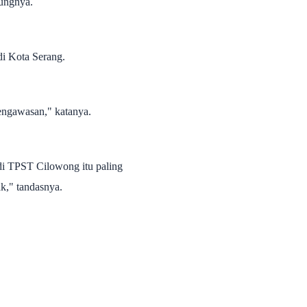
bungnya.
di Kota Serang.
engawasan," katanya.
di TPST Cilowong itu paling
k," tandasnya.