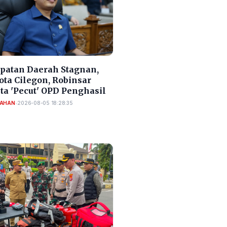
patan Daerah Stagnan,
ota Cilegon, Robinsar
ta 'Pecut' OPD Penghasil
TAHAN
•
2026-08-05 18:28:35