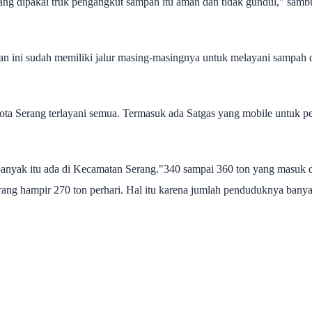
yang dipakai truk pengangkut sampah itu aman dan tidak gundul," sam
aan ini sudah memiliki jalur masing-masingnya untuk melayani sampah 
ota Serang terlayani semua. Termasuk ada Satgas yang mobile untuk p
banyak itu ada di Kecamatan Serang.
"340 sampai 360 ton yang masuk 
ng hampir 270 ton perhari. Hal itu karena jumlah penduduknya banya