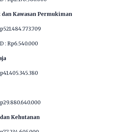
t dan Kawasan Permukiman
p521.484.773.709
 : Rp6.540.000
aja
p41.405.345.380
Rp29.880.640.000
 dan Kehutanan
p77.234.605.000