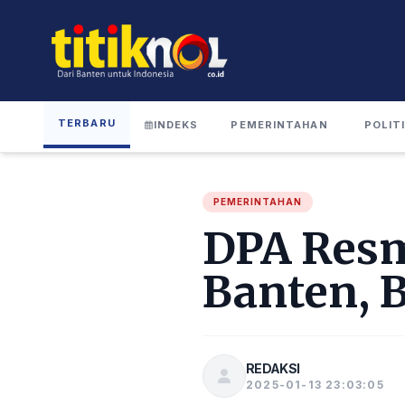
TERBARU
INDEKS
PEMERINTAHAN
POLIT
PEMERINTAHAN
DPA Resm
Banten, 
REDAKSI
2025-01-13 23:03:05