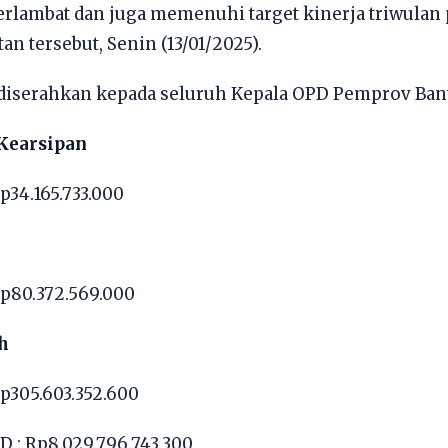
 terlambat dan juga memenuhi target kinerja triwulan
an tersebut, Senin (13/01/2025).
diserahkan kepada seluruh Kepala OPD Pemprov Bante
Kearsipan
p34.165.733.000
Rp80.372.569.000
h
p305.603.352.600
 : Rp8.029.796.743.300