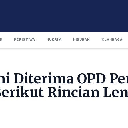
IK
PERISTIWA
HUKRIM
HIBURAN
OLAHRAGA
i Diterima OPD P
Berikut Rincian L