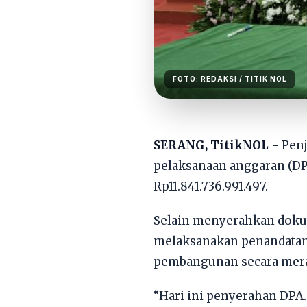
FOTO:
REDAKSI
/ TITIK NOL
SERANG, TitikNOL
- Pen
pelaksanaan anggaran (DP
Rp11.841.736.991.497.
Selain menyerahkan dokum
melaksanakan penandatan
pembangunan secara merat
“Hari ini penyerahan DPA.