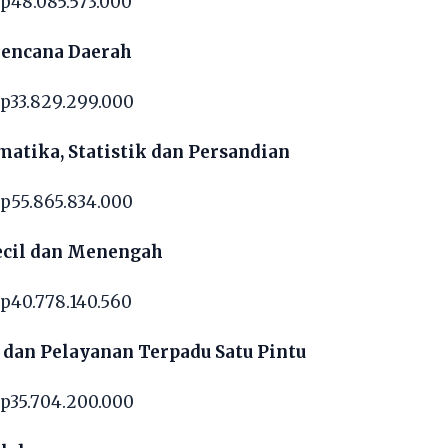
p48.085.573.000
encana Daerah
p33.829.299.000
matika, Statistik dan Persandian
p55.865.834.000
ecil dan Menengah
p40.778.140.560
dan Pelayanan Terpadu Satu Pintu
p35.704.200.000