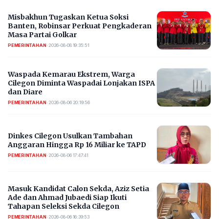
Misbakhun Tugaskan Ketua Soksi
Banten, Robinsar Perkuat Pengkaderan
Masa Partai Golkar
PEMERINTAHAN
•
2026-08-08 19:35:51
Waspada Kemarau Ekstrem, Warga
Cilegon Diminta Waspadai Lonjakan ISPA
dan Diare
PEMERINTAHAN
•
2026-08-06 20:19:56
Dinkes Cilegon Usulkan Tambahan
Anggaran Hingga Rp 16 Miliar ke TAPD
PEMERINTAHAN
•
2026-08-06 17:47:41
Masuk Kandidat Calon Sekda, Aziz Setia
Ade dan Ahmad Jubaedi Siap Ikuti
Tahapan Seleksi Sekda Cilegon
PEMERINTAHAN
•
2026-08-06 16:39:53