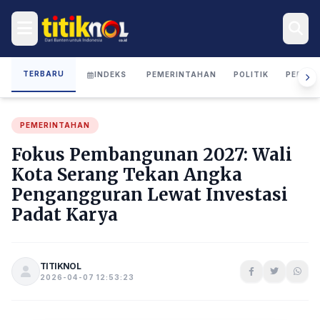
TERBARU
INDEKS
PEMERINTAHAN
POLITIK
PERIST
PEMERINTAHAN
Fokus Pembangunan 2027: Wali
Kota Serang Tekan Angka
Pengangguran Lewat Investasi
Padat Karya
TITIKNOL
2026-04-07 12:53:23