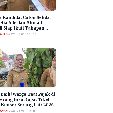
 Kandidat Calon Sekda,
Setia Ade dan Ahmad
i Siap Ikuti Tahapan
si Sekda Cilegon
TAHAN
•
2026-08-06 16:39:53
Baik! Warga Taat Pajak di
Serang Bisa Dapat Tiket
 Konser Serang Fair 2026
TAHAN
•
2026-08-06 11:45:48