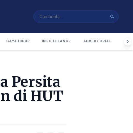
GAYA HIDUP
INFO LELANG
ADVERTORIAL
RUA
 Persita
n di HUT