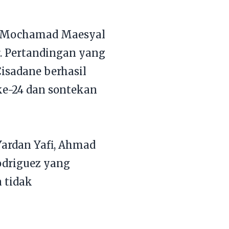
ng Mochamad Maesyal
r. Pertandingan yang
isadane berhasil
ke-24 dan sontekan
ardan Yafi, Ahmad
odriguez yang
a tidak