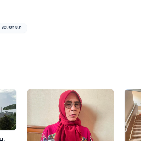
#
GUBERNUR
m,