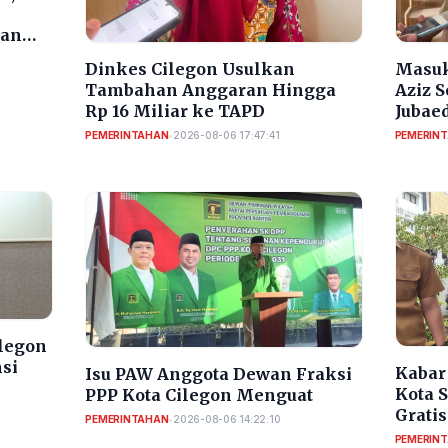
dan
Dinkes Cilegon Usulkan
Masuk
Tambahan Anggaran Hingga
Aziz 
Rp 16 Miliar ke TAPD
Jubaed
Selek
PEMERINTAHAN
•
2026-08-06 17:47:41
PEMERIN
ilegon
nsi
Kabar 
Isu PAW Anggota Dewan Fraksi
Kota 
PPP Kota Cilegon Menguat
Gratis
PEMERINTAHAN
•
2026-08-06 14:22:10
PEMERIN