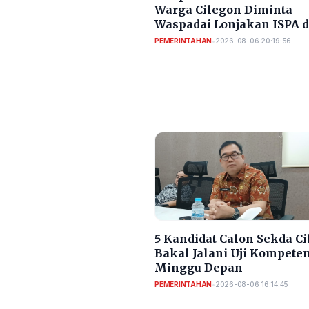
Warga Cilegon Diminta
Waspadai Lonjakan ISPA 
Diare
PEMERINTAHAN
•
2026-08-06 20:19:56
5 Kandidat Calon Sekda C
Bakal Jalani Uji Kompete
Minggu Depan
PEMERINTAHAN
•
2026-08-06 16:14:45