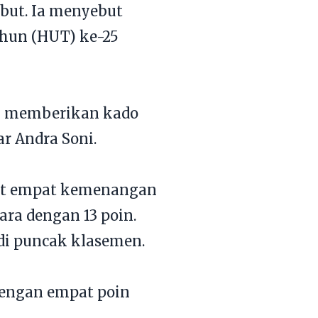
but. Ia menyebut
ahun (HUT) ke-25
sil memberikan kado
r Andra Soni.
tat empat kemenangan
ra dengan 13 poin.
 di puncak klasemen.
dengan empat poin