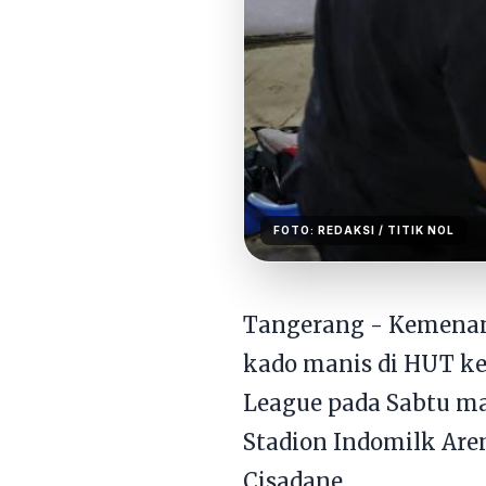
FOTO:
REDAKSI
/ TITIK NOL
Tangerang - Kemenan
kado manis di HUT ke
League pada Sabtu ma
Stadion Indomilk Are
Cisadane.