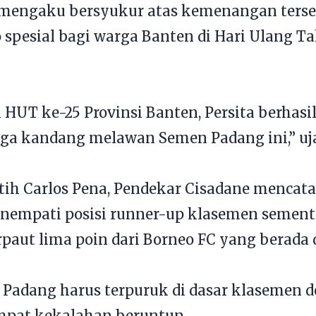
i mengaku bersyukur atas kemenangan terse
o spesial bagi warga Banten di Hari Ulang T
i HUT ke-25 Provinsi Banten, Persita berha
ga kandang melawan Semen Padang ini,” uja
tih Carlos Pena, Pendekar Cisadane menca
nempati posisi runner-up klasemen sementa
rpaut lima poin dari Borneo FC yang berada
 Padang harus terpuruk di dasar klasemen 
mpat kekalahan beruntun.