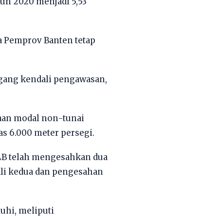
hun 2020 menjadi 5,53
a Pemprov Banten tetap
gang kendali pengawasan,
aan modal non-tunai
s 6.000 meter persegi.
LB telah mengesahkan dua
li kedua dan pengesahan
uhi, meliputi