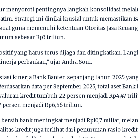
ur menyoroti pentingnya langkah konsolidasi mela
atim. Strategi ini dinilai krusial untuk memastikan
kuat guna memenuhi ketentuan Otoritas Jasa Keuan
mum sebesar Rp3 triliun.
positif yang harus terus dijaga dan ditingkatkan. Lan
nerja perbankan,” ujar Andra Soni.
siasi kinerja Bank Banten sepanjang tahun 2025 ya
erdasarkan data per September 2025, total aset Bank 
nyaluran kredit tumbuh 22 persen menjadi Rp4,47 tri
 persen menjadi Rp6,56 triliun.
 laba bersih bank meningkat menjadi Rp10,7 miliar, mel
litas kredit juga terlihat dari penurunan rasio kred