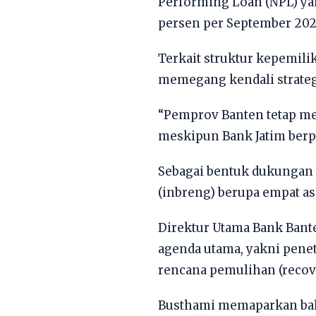
Performing Loan (NPL) yan
persen per September 202
​Terkait struktur kepemi
memegang kendali strateg
​“Pemprov Banten tetap 
meskipun Bank Jatim berp
​Sebagai bentuk dukunga
(inbreng) berupa empat as
​Direktur Utama Bank Ba
agenda utama, yakni pene
rencana pemulihan (recove
​Busthami memaparkan bah