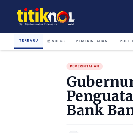
TERBARU
INDEKS
PEMERINTAHAN
POLIT
PEMERINTAHAN
Gubernur
Penguatan
Bank Ba