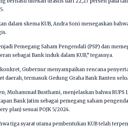
g berhasil ditekan drastis dari 22,27 persen pada ta
5.
likan dalam skema KUB, Andra Soni menegaskan bahw
is.
menjadi Pemegang Saham Pengendali (PSP) dan meme
eran sebagai Bank induk dalam KUB,” tegasnya.
n konkret, Gubernur menyampaikan rencana penyert
et daerah, termasuk Gedung Graha Bank Banten selua
nten, Muhammad Busthami, menjelaskan bahwa RUPS 
tapan Bank Jatim sebagai pemegang saham pengenda
ry plan) sesuai POJK 5/2024.
wa tiga syarat utama pembentukan KUB telah terpen