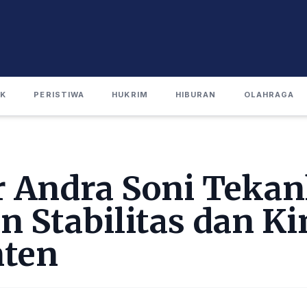
IK
PERISTIWA
HUKRIM
HIBURAN
OLAHRAGA
 Andra Soni Teka
 Stabilitas dan Ki
nten