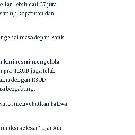
an lebih dari 27 juta
san uji kepatutan dan
mengenai masa depan Bank
n kini resmi mengelola
 pra-RKUD juga telah
 sama dengan RSUD
era bergabung.
ncar. Ia menyebutkan bahwa
diksi selesai,” ujar Adi.