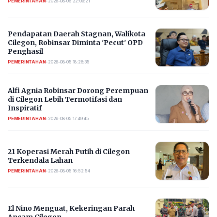
PEMERINTAHAN
•
2026-08-05 22:09:21
Pendapatan Daerah Stagnan, Walikota
Cilegon, Robinsar Diminta 'Pecut' OPD
Penghasil
PEMERINTAHAN
•
2026-08-05 18:28:35
Alfi Agnia Robinsar Dorong Perempuan
di Cilegon Lebih Termotifasi dan
Inspiratif
PEMERINTAHAN
•
2026-08-05 17:49:45
21 Koperasi Merah Putih di Cilegon
Terkendala Lahan
PEMERINTAHAN
•
2026-08-05 16:52:54
El Nino Menguat, Kekeringan Parah