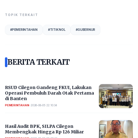
TOPIK TERKAIT
#
PEMERINTAHAN
#
TITIK NOL
#
GUBERNUR
BERITA TERKAIT
RSUD Cilegon Gandeng FKUI, Lakukan
Operasi Pembuluh Darah Otak Pertama
di Banten
PEMERINTAHAN
•
2026-08-05 22:10:34
Hasil Audit BPK, SILPA Cilegon
Membengkak Hingga Rp 126 Miliar