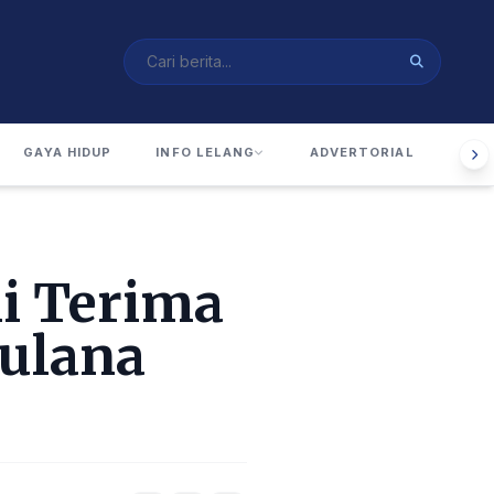
GAYA HIDUP
INFO LELANG
ADVERTORIAL
RUA
i Terima
ulana