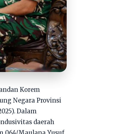
mandan Korem
dung Negara Provinsi
/2025). Dalam
ondusivitas daerah
em 064/Maulana Yusuf.