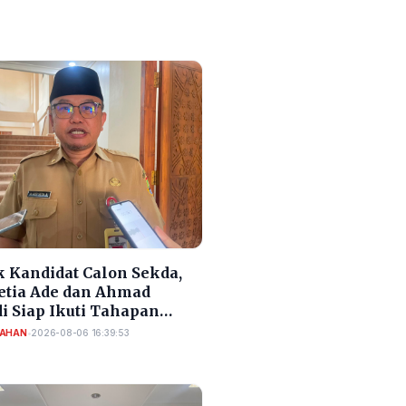
 Kandidat Calon Sekda,
Setia Ade dan Ahmad
i Siap Ikuti Tahapan
si Sekda Cilegon
TAHAN
•
2026-08-06 16:39:53