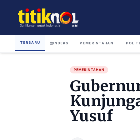
TERBARU
INDEKS
PEMERINTAHAN
POLIT
PEMERINTAHAN
Gubernur
Kunjung
Yusuf