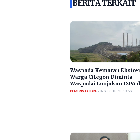
BERITA TERKAIT
Waspada Kemarau Ekstre
Warga Cilegon Diminta
Waspadai Lonjakan ISPA 
Diare
PEMERINTAHAN
•
2026-08-06 20:19:56