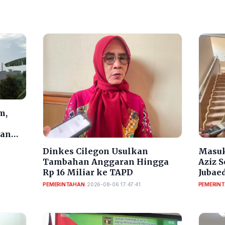
m,
dan
Dinkes Cilegon Usulkan
Masuk
Tambahan Anggaran Hingga
Aziz 
Rp 16 Miliar ke TAPD
Jubaed
Selek
PEMERINTAHAN
•
2026-08-06 17:47:41
PEMERIN