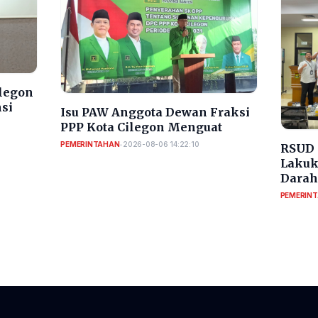
ilegon
nsi
Isu PAW Anggota Dewan Fraksi
PPP Kota Cilegon Menguat
PEMERINTAHAN
•
2026-08-06 14:22:10
RSUD 
Lakuk
Darah
PEMERIN