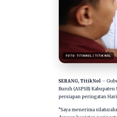
FOTO:
TITIKNOL
/ TITIK NOL
SERANG, TitikNol
– Gube
Buruh (ASPSB) Kabupaten S
persiapan peringatan Hari
“Saya menerima silaturahmi