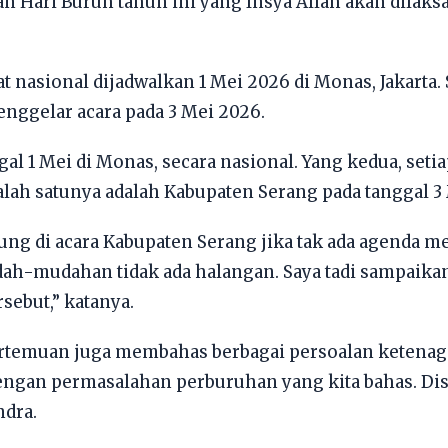
n Hari Buruh tahun ini yang Insya Allah akan dilaksa
t nasional dijadwalkan 1 Mei 2026 di Monas, Jakarta.
nggelar acara pada 3 Mei 2026.
al 1 Mei di Monas, secara nasional. Yang kedua, seti
lah satunya adalah Kabupaten Serang pada tanggal 3 M
ung di acara Kabupaten Serang jika tak ada agenda me
h-mudahan tidak ada halangan. Saya tadi sampaikan 
ebut,” katanya.
ertemuan juga membahas berbagai persoalan ketenaga
dengan permasalahan perburuhan yang kita bahas. Dis
ndra.