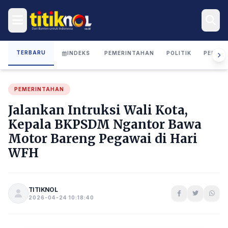
TERBARU
INDEKS
PEMERINTAHAN
POLITIK
PERIST
PEMERINTAHAN
Jalankan Intruksi Wali Kota,
Kepala BKPSDM Ngantor Bawa
Motor Bareng Pegawai di Hari
WFH
TITIKNOL
2026-04-24 10:18:40