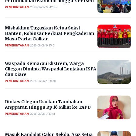
Pertumbuhan Ekonomi hingga 3 Persen
PEMERINTAHAN
•
2026-08-08 22:42:38
Misbakhun Tugaskan Ketua Soksi
Banten, Robinsar Perkuat Pengkaderan
Masa Partai Golkar
PEMERINTAHAN
•
2026-08-08 19:35:51
Waspada Kemarau Ekstrem, Warga
Cilegon Diminta Waspadai Lonjakan ISPA
dan Diare
PEMERINTAHAN
•
2026-08-06 20:19:56
Dinkes Cilegon Usulkan Tambahan
Anggaran Hingga Rp 16 Miliar ke TAPD
PEMERINTAHAN
•
2026-08-06 17:47:41
Masuk Kandidat Calon Sekda, Aziz Setia