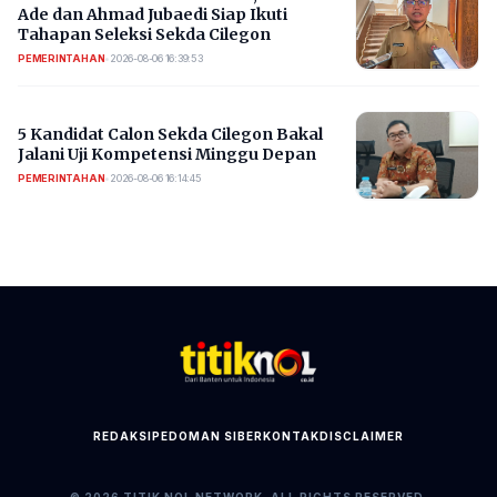
Ade dan Ahmad Jubaedi Siap Ikuti
Tahapan Seleksi Sekda Cilegon
PEMERINTAHAN
•
2026-08-06 16:39:53
5 Kandidat Calon Sekda Cilegon Bakal
Jalani Uji Kompetensi Minggu Depan
PEMERINTAHAN
•
2026-08-06 16:14:45
REDAKSI
PEDOMAN SIBER
KONTAK
DISCLAIMER
© 2026 TITIK NOL NETWORK. ALL RIGHTS RESERVED.