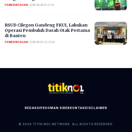
PEMERINTAHAN
•
2026-08-06 14:22:10
RSUD Cilegon Gandeng FKUI, Lakukan
Operasi Pembuluh Darah Otak Pertama
di Banten
PEMERINTAHAN
•
2026-08-05 22:10:34
REDAKSI
PEDOMAN SIBER
KONTAK
DISCLAIMER
© 2026 TITIK NOL NETWORK. ALL RIGHTS RESERVED.