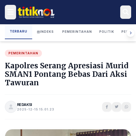
TERBARU
INDEKS
PEMERINTAHAN
POLITIK
PERIST
PEMERINTAHAN
Kapolres Serang Apresiasi Murid
SMAN1 Pontang Bebas Dari Aksi
Tawuran
REDAKSI
2025-12-15 15:01:23