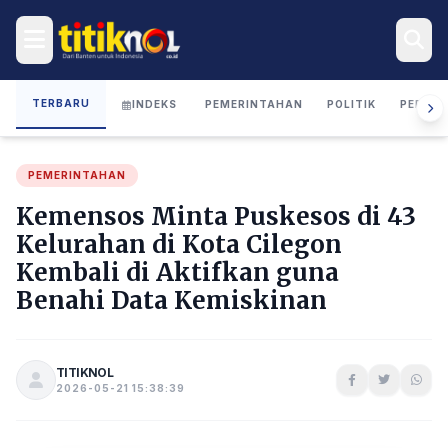
TERBARU
INDEKS
PEMERINTAHAN
POLITIK
PERIST
PEMERINTAHAN
Kemensos Minta Puskesos di 43
Kelurahan di Kota Cilegon
Kembali di Aktifkan guna
Benahi Data Kemiskinan
TITIKNOL
2026-05-21 15:38:39