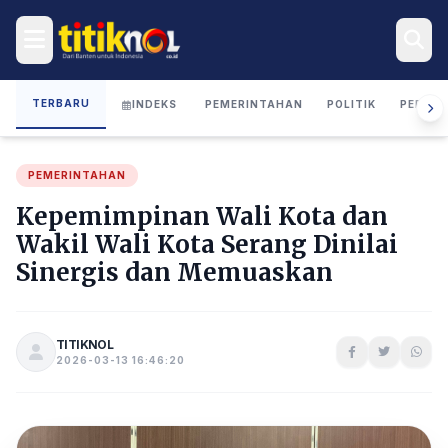
TERBARU
INDEKS
PEMERINTAHAN
POLITIK
PERIST
PEMERINTAHAN
Kepemimpinan Wali Kota dan
Wakil Wali Kota Serang Dinilai
Sinergis dan Memuaskan
TITIKNOL
2026-03-13 16:46:20