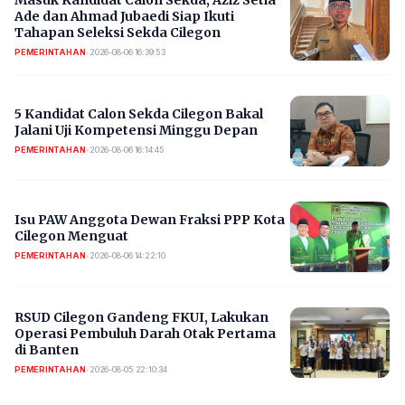
Masuk Kandidat Calon Sekda, Aziz Setia
Ade dan Ahmad Jubaedi Siap Ikuti
Tahapan Seleksi Sekda Cilegon
PEMERINTAHAN
•
2026-08-06 16:39:53
5 Kandidat Calon Sekda Cilegon Bakal
Jalani Uji Kompetensi Minggu Depan
PEMERINTAHAN
•
2026-08-06 16:14:45
Isu PAW Anggota Dewan Fraksi PPP Kota
Cilegon Menguat
PEMERINTAHAN
•
2026-08-06 14:22:10
RSUD Cilegon Gandeng FKUI, Lakukan
Operasi Pembuluh Darah Otak Pertama
di Banten
PEMERINTAHAN
•
2026-08-05 22:10:34